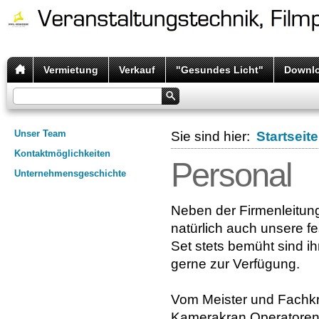
Vermietung
Verkauf
"Gesundes Licht"
Downl
Unser Team
Sie sind hier:
Startseite
Kontaktmöglichkeiten
Personal
Unternehmensgeschichte
Neben der Firmenleitun
natürlich auch unsere fe
Set stets bemüht sind i
gerne zur Verfügung.
Vom Meister und Fachkrä
Kamerakran Operatoren (